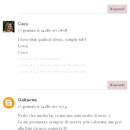
Rispondi
Coco
17 gennaio 2014 alle ore 08:58
I love that quilted dress, simply fab!!
Love,
Coco
Coco et La vie en rose
Coco et La vie en rose on Bloglovin
Coco et La vie en rose on Facebook
Rispondi
Unknown
17 gennaio 2014 alle ore 13:04
Vedo che anche tu, come me, ami molto il nero :)
Io mi prometto sempre di essere più colorata, ma poi
alla fine ricasco sempre li!