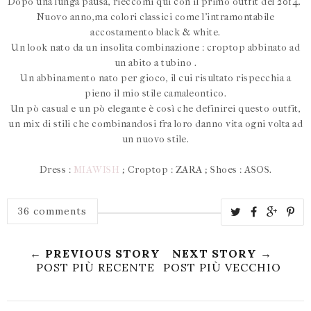
Dopo una lunga pausa, rieccomi qui con il primo outfit del 2014.
Nuovo anno,ma colori classici come l'intramontabile
accostamento black & white.
Un look nato da un insolita combinazione : croptop abbinato ad
un abito a tubino .
Un abbinamento nato per gioco, il cui risultato rispecchia a
pieno il mio stile camaleontico.
Un pò casual e un pò elegante è così che definirei questo outfit,
un mix di stili che combinandosi fra loro danno vita ogni volta ad
un nuovo stile.
Dress :
MIAWISH
; Croptop : ZARA ; Shoes : ASOS.
36 comments
← PREVIOUS STORY
NEXT STORY →
POST PIÙ RECENTE
POST PIÙ VECCHIO