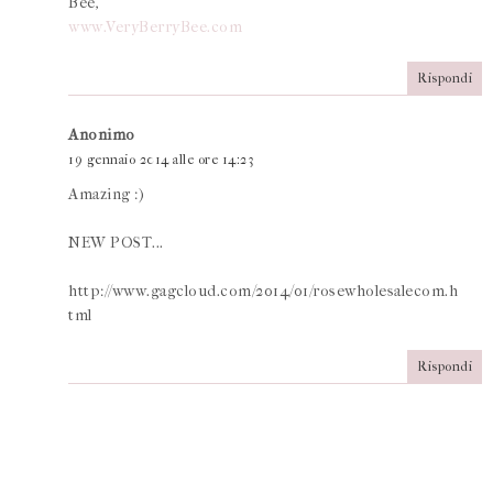
Bee,
www.VeryBerryBee.com
Rispondi
Anonimo
19 gennaio 2014 alle ore 14:23
Amazing :)
NEW POST...
http://www.gagcloud.com/2014/01/rosewholesalecom.h
tml
Rispondi