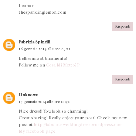
Leonor
thesparklinglemon.com
Rispondi
Fabrizia Spinelli
16 gennaio 2014 alle ore 09:31
Bellissimo abbinamento!
Follow me on
Cosa Mi Metto???
Rispondi
Unknown
17 gennaio 2014 alle ore 01:30
Nice dress!! You look so charming!
Great sharing! Really enjoy your post! Check my new
post at
http://fabulousweddingdress.wordpress.com
My facebook page