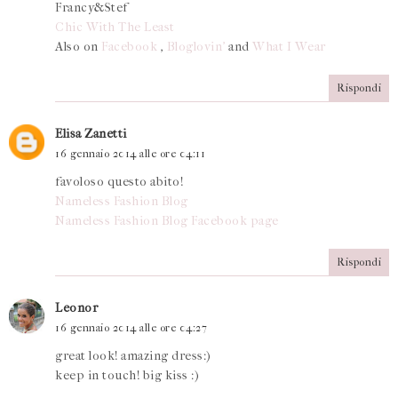
Francy&Stef
Chic With The Least
Also on
Facebook
,
Bloglovin’
and
What I Wear
Rispondi
Elisa Zanetti
16 gennaio 2014 alle ore 04:11
favoloso questo abito!
Nameless Fashion Blog
Nameless Fashion Blog Facebook page
Rispondi
Leonor
16 gennaio 2014 alle ore 04:27
great look! amazing dress:)
keep in touch! big kiss :)