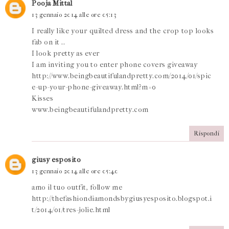
Pooja Mittal
13 gennaio 2014 alle ore 05:13
I really like your quilted dress and the crop top looks
fab on it ..
I look pretty as ever
I am inviting you to enter phone covers giveaway
http://www.beingbeautifulandpretty.com/2014/01/spic
e-up-your-phone-giveaway.html?m=0
Kisses
www.beingbeautifulandpretty.com
Rispondi
giusy esposito
13 gennaio 2014 alle ore 05:40
amo il tuo outfit, follow me
http://thefashiondiamondsbygiusyesposito.blogspot.i
t/2014/01/tres-jolie.html