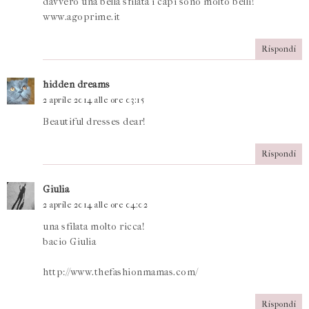
davvero una bella sfilata i capi sono molto belli!
www.agoprime.it
Rispondi
hidden dreams
2 aprile 2014 alle ore 03:15
Beautiful dresses dear!
Rispondi
Giulia
2 aprile 2014 alle ore 04:02
una sfilata molto ricca!
bacio Giulia
http://www.thefashionmamas.com/
Rispondi