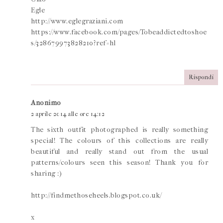
Egle
http://www.eglegraziani.com
https://www.facebook.com/pages/Tobeaddictedtoshoe
s/328679973828210?ref=hl
Rispondi
Anonimo
2 aprile 2014 alle ore 14:12
The sixth outfit photographed is really something
special! The colours of this collections are really
beautiful and really stand out from the usual
patterns/colours seen this season! Thank you for
sharing :)
http://findmethoseheels.blogspot.co.uk/
x