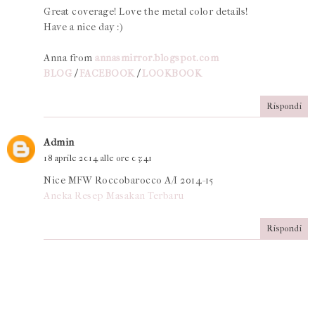
Great coverage! Love the metal color details!
Have a nice day :)
Anna from
annasmirror.blogspot.com
BLOG
/
FACEBOOK
/
LOOKBOOK
Rispondi
Admin
18 aprile 2014 alle ore 03:41
Nice MFW Roccobarocco A/I 2014-15
Aneka Resep Masakan Terbaru
Rispondi