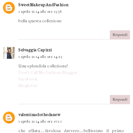
SweetMakeupAndFashion
1 aprile 2014 alle ore 13:36
bella questa collezione
Rispondi
Selvaggia Capizzi
1 aprile 2014 alle ore 14:23
Una splendida collezione!
Don't Call Me Fashion Blogger
Facebook
Bloglovin'
Rispondi
valentinaclothedanew
1 aprile 2014 alle ore 15:01
che sfilata.....favolosa davvero....bellissimo il primo