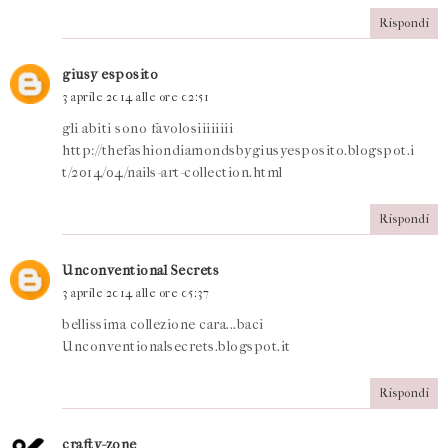
Rispondi
giusy esposito
3 aprile 2014 alle ore 02:51
gli abiti sono favolosiiiiiiii
http://thefashiondiamondsbygiusyesposito.blogspot.i
t/2014/04/nails-art-collection.html
Rispondi
Unconventional Secrets
3 aprile 2014 alle ore 05:37
bellissima collezione cara...baci
Unconventionalsecrets.blogspot.it
Rispondi
crafty-zone