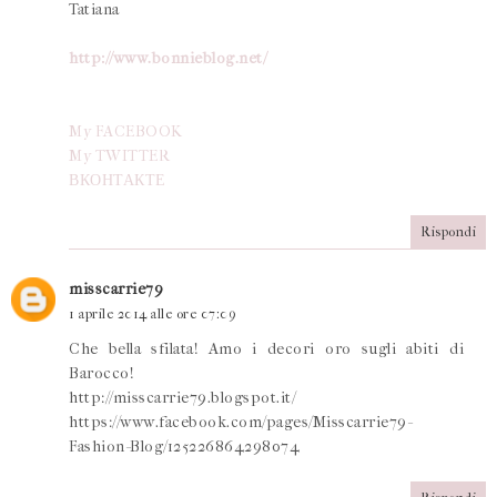
Tatiana
http://www.bonnieblog.net/
My FACEBOOK
My TWITTER
ВКОНТАКТЕ
Rispondi
misscarrie79
1 aprile 2014 alle ore 07:09
Che bella sfilata! Amo i decori oro sugli abiti di
Barocco!
http://misscarrie79.blogspot.it/
https://www.facebook.com/pages/Misscarrie79-
Fashion-Blog/125226864298074