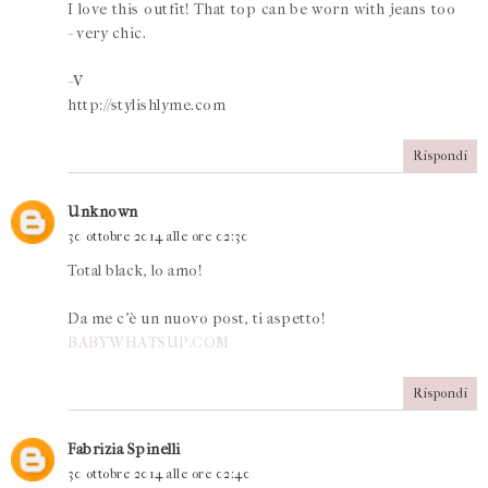
I love this outfit! That top can be worn with jeans too
- very chic.
-V
http://stylishlyme.com
Rispondi
Unknown
30 ottobre 2014 alle ore 02:30
Total black, lo amo!
Da me c'è un nuovo post, ti aspetto!
BABYWHATSUP.COM
Rispondi
Fabrizia Spinelli
30 ottobre 2014 alle ore 02:40