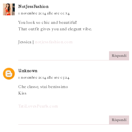
NotJessFashion
1 novembre 2014 alle ore 00:54
You look so chic and beautiful!
That outfit gives you and elegant vibe.
Jessica |
notjessfashion.com
Rispondi
Unknown
1 novembre 2014 alle ore 03:24
Che classe, stai benissimo
Kiss
TatiLovesPearls.com
Rispondi