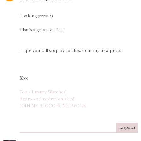
Looking great :)
That's a great outfit !!!
Hope you will stop by to check out my new posts!
Xxx
Top 5 Luxury Watches!
Bedroom inspiration kids!
JOIN MY BLOGGER NETWORK
Rispondi