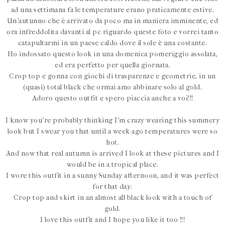
ad una settimana fa le temperature erano praticamente estive.
Un'autunno che è arrivato da poco ma in maniera imminente, ed
ora infreddolita davanti al pc riguardo queste foto e vorrei tanto
catapultarmi in un paese caldo dove il sole è una costante.
Ho indossato questo look in una domenica pomeriggio assolata,
ed era perfetto per quella giornata.
Crop top e gonna con giochi di trasparenze e geometrie, in un
(quasi) total black che ormai amo abbinare solo al gold.
Adoro questo outfit e spero piaccia anche a voi!!!
I know you're probably thinking I'm crazy wearing this summery
look but I swear you that until a week ago temperatures were so
hot.
And now that real autumn is arrived I look at these pictures and I
would be in a tropical place.
I wore this outfit in a sunny Sunday afternoon, and it was perfect
for that day.
Crop top and skirt in an almost all black look with a touch of
gold.
I love this outfit and I hope you like it too !!!