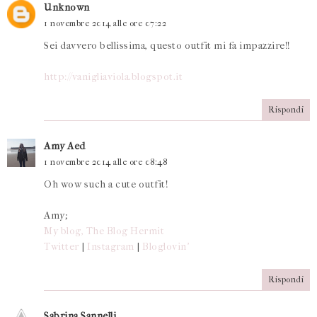
Unknown
1 novembre 2014 alle ore 07:22
Sei davvero bellissima, questo outfit mi fa impazzire!!
http://vanigliaviola.blogspot.it
Rispondi
Amy Aed
1 novembre 2014 alle ore 08:48
Oh wow such a cute outfit!
Amy;
My blog, The Blog Hermit
Twitter
|
Instagram
|
Bloglovin'
Rispondi
Sabrina Sannelli