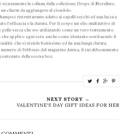
è sicuramente la collana della collezione Drops di Morellato,
un charm da aggiungere al ciondolo.
hampoo ristrutturante adatto ai capelli secchi ed una lacca a
ato l'efficacia e la durata. Per il corpo un olio multiattivo di
 e pelle secca che sto utilizzando come un vero trattamento.
o che applico ogni sera anche come idratante sostituendo il
tonalità che si stende benissimo ed ha una lunga durata.
 il numero di Febbraio del magazine Amica, il cui abbonamento
 contenuto della scorsa box.
NEXT STORY →
VALENTINE'S DAY GIFT IDEAS FOR HER
8 COMMENTI