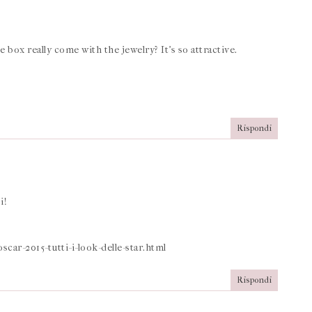
 box really come with the jewelry? It's so attractive.
Rispondi
i!
scar-2015-tutti-i-look-delle-star.html
Rispondi