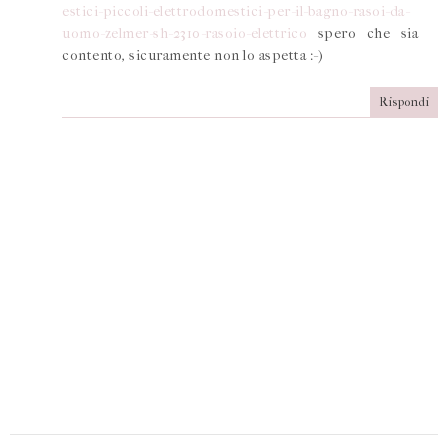
estici-piccoli-elettrodomestici-per-il-bagno-rasoi-da-
uomo-zelmer-sh-2310-rasoio-elettrico
spero che sia
contento, sicuramente non lo aspetta :-)
Rispondi